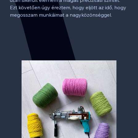
után sikerült elérnem a magas precizitási szintet.
Ezt követően úgy éreztem, hogy eljött az idő, hogy
megosszam munkáimat a nagyközönséggel.