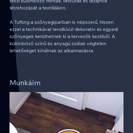
teszi különböző minták, textúrák és dizájnok
létrehozását a textíliákon.
A Tufting a szőnyegiparban is népszerű, hiszen
ezzel a technikával rendkívül dekoratív és egyedi
szőnyegek kerülhetnek ki a tervezők kezéből. A
különböző színű és anyagú szálak végtelen
lehetőséget kínálnak az alkalmazásra.
Munkáim