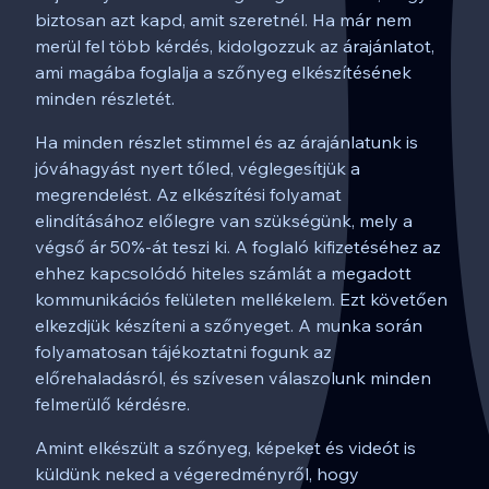
biztosan azt kapd, amit szeretnél. Ha már nem
merül fel több kérdés, kidolgozzuk az árajánlatot,
ami magába foglalja a szőnyeg elkészítésének
minden részletét.
Ha minden részlet stimmel és az árajánlatunk is
jóváhagyást nyert tőled, véglegesítjük a
megrendelést. Az elkészítési folyamat
elindításához előlegre van szükségünk, mely a
végső ár 50%-át teszi ki. A foglaló kifizetéséhez az
ehhez kapcsolódó hiteles számlát a megadott
kommunikációs felületen mellékelem. Ezt követően
elkezdjük készíteni a szőnyeget. A munka során
folyamatosan tájékoztatni fogunk az
előrehaladásról, és szívesen válaszolunk minden
felmerülő kérdésre.
Amint elkészült a szőnyeg, képeket és videót is
küldünk neked a végeredményről, hogy